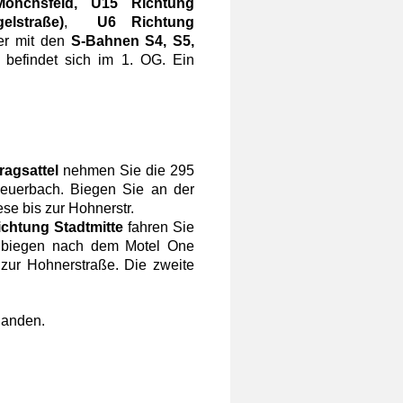
önchsfeld, U15 Richtung
elstraße)
,
U6 Richtung
r mit den
S-Bahnen S4, S5,
s befindet sich im 1. OG. Ein
ragsattel
nehmen Sie die 295
Feuerbach. Biegen Sie an der
iese bis zur Hohnerstr.
htung Stadtmitte
fahren Sie
rt biegen nach dem Motel One
 zur Hohnerstraße. Die zweite
rhanden.