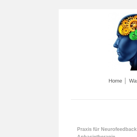
Home
Was
Praxis für Neurofeedback
Aphasietherapie