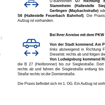
U-Bahnlinien
U7 Richtung M
Stammheim (Haltestelle Sieg
Gerlingen (Maybachstraße)
ode
S6
(Haltestelle Feuerbach Bahnhof)
. Die Praxi
Aufzug ist vorhanden.
Bei Ihrer Anreise mit dem PKW
12
Von der Stadt kommend. Am P
links abzweigend in Richtung 
Dieselstr. rechts ab und folgen d
e
Von Ludwigsburg kommend Ric
die B 27 (Heilbronner) bis zur Sieglestraße. Do
rechts ab und fahren die Sieglestraße entlang bis
Straße rechts ist die Dornierstraße.
Die Praxis befindet sich im 1. OG. Ein Aufzug ist vo