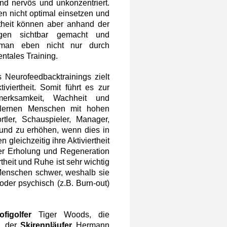
nd nervös und unkonzentriert.
en nicht optimal einsetzen und
ntheit können aber anhand der
ngen sichtbar gemacht und
gt man eben nicht nur durch
ntales Training.
 Neurofeedbacktrainings zielt
viertheit. Somit führt es zur
merksamkeit, Wachheit und
T lernen Menschen mit hohen
rtler, Schauspieler, Manager,
n und zu erhöhen, wenn dies in
en gleichzeitig
ihre Aktiviertheit
er Erholung und Regeneration
heit und Ruhe ist sehr wichtig
n Menschen schwer, weshalb sie
/oder psychisch (z.B.
Burn-out
)
ofigolfer
Tiger Woods, die
, der
Skirennläufer
Hermann