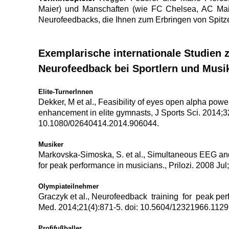
Maier) und Manschaften (wie FC Chelsea, AC Mail
Neurofeedbacks, die Ihnen zum Erbringen von Spitzen
Exemplarische internationale Studien z
Neurofeedback bei Sportlern und Musi
Elite-TurnerInnen
Dekker, M et al., Feasibility of eyes open alpha power
enhancement in elite gymnasts, J Sports Sci. 2014;3
10.1080/02640414.2014.906044.
Musiker
Markovska-Simoska, S. et al., Simultaneous EEG a
for peak performance in musicians., Prilozi. 2008 Jul
Olympiateilnehmer
Graczyk et al., Neurofeedback training for peak per
Med. 2014;21(4):871-5. doi: 10.5604/12321966.1129
Profifußballer