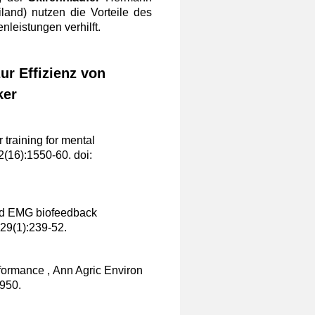
and) nutzen die Vorteile des
leistungen verhilft.
ur Effizienz von
ker
 training for mental
2(16):1550-60. doi:
nd EMG biofeedback
;29(1):239-52.
formance , Ann Agric Environ
950.