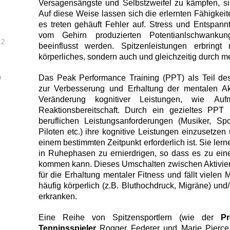
Versagensängste und Selbstzweifel zu kämpfen, si
Auf diese Weise lassen sich die erlernten Fähigkeit
es treten gehäuft Fehler auf. Stress und Entspan
vom Gehirn produzierten Potentianlschwanku
12
beeinflusst werden. Spitzenleistungen erbrin
körperliches, sondern auch und gleichzeitig durch me
Das
Peak Performance Training (PPT) als Teil des
e
zur Verbesserung und Erhaltung der mentalen Akti
Veränderung kognitiver Leistungen, wie
Auf
Reaktionsbereitschaft. Durch ein gezieltes PP
beruflichen Leistungsanforderungen (Musiker, Spo
Piloten etc.) ihre kognitive Leistungen einzusetze
einem bestimmten Zeitpunkt erforderlich ist. Sie lern
in Ruhephasen zu ernierdrigen, so dass es zu ein
kommen kann. Dieses
Umschalten zwischen Aktiviert
für die Erhaltung mentaler Fitness und fällt viele
häufig körperlich (z.B. Bluthochdruck, Migräne) und
erkranken.
Eine Reihe von Spitzensportlern (wie der
Pr
Tenninsspieler
Rogger Federer und Marie Pierce